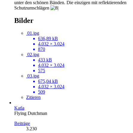
unter den schönen Bänden. Die einzigen mit reflektierenden
Schutzumschlägen
Bilder
01.jpg
636,89 kB
4.032 × 3.024
870
02.jpg
433 kB
4.032 × 3.024
575
03.jpg
675,04 kB
4.032 × 3.024
509
Zitieren
Katla
Flying Dutchman
Beiträge
3.230