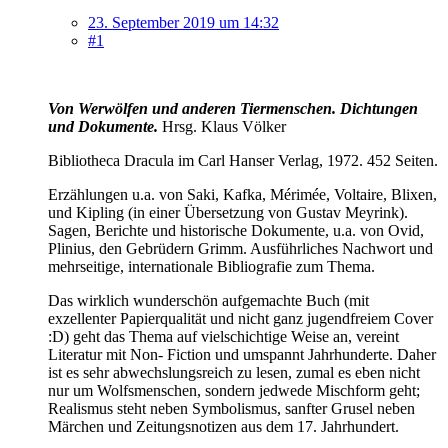
23. September 2019 um 14:32
#1
Von Werwölfen und anderen Tiermenschen.
Dichtungen
und Dokumente
.
Hrsg. Klaus Völker
Bibliotheca Dracula im Carl Hanser Verlag, 1972. 452 Seiten.
Erzählungen u.a. von Saki, Kafka, Mérimée, Voltaire, Blixen,
und Kipling (in einer Übersetzung von Gustav Meyrink).
Sagen, Berichte und historische Dokumente, u.a. von Ovid,
Plinius, den Gebrüdern Grimm. Ausführliches Nachwort und
mehrseitige, internationale Bibliografie zum Thema.
Das wirklich wunderschön aufgemachte Buch (mit
exzellenter Papierqualität und nicht ganz jugendfreiem Cover
:D) geht das Thema auf vielschichtige Weise an, vereint
Literatur mit Non- Fiction und umspannt Jahrhunderte. Daher
ist es sehr abwechslungsreich zu lesen, zumal es eben nicht
nur um Wolfsmenschen, sondern jedwede Mischform geht;
Realismus steht neben Symbolismus, sanfter Grusel neben
Märchen und Zeitungsnotizen aus dem 17. Jahrhundert.