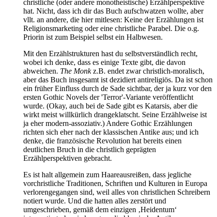
christliche (oder andere monotheistische) Erzählperspektive
hat. Nicht, dass ich dir das Buch aufschwatzen wollte, aber
vllt. an andere, die hier mitlesen: Keine der Erzählungen ist
Religionsmarketing oder eine christliche Parabel. Die o.g.
Priorin ist zum Beispiel selbst ein Halbwesen.
Mit den Erzählstrukturen hast du selbstverständlich recht,
wobei ich denke, dass es einige Texte gibt, die davon
abweichen.
The Monk
z.B. endet zwar christlich-moralisch,
aber das Buch insgesamt ist dezidiert antireligiös. Da ist schon
ein früher Einfluss durch de Sade sichtbar, der ja kurz vor den
ersten Gothic Novels der 'Terror'-Variante veröffentlicht
wurde. (Okay, auch bei de Sade gibt es Katarsis, aber die
wirkt meist willkürlich drangeklatscht. Seine Erzählweise ist
ja eher modern-assoziativ.) Andere Gothic Erzählungen
richten sich eher nach der klassischen Antike aus; und ich
denke, die französische Revolution hat bereits einen
deutlichen Bruch in die christlich geprägten
Erzählperspektiven gebracht.
Es ist halt allgemein zum Haareausreißen, dass jegliche
vorchristliche Traditionen, Schriften und Kulturen in Europa
verlorengegangen sind, weil alles von christlichen Schreibern
notiert wurde. Und die hatten alles zerstört und
umgeschrieben, gemäß dem einzigen ‚Heidentum‘