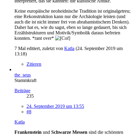
interpretiert, das sie kannten: die klassische Antike.
Keine europäische neoheidnische Tradition ist originalgetreu;
eine Rekonstruktion kann nur die Archäologie leisten (und
auch die ist nicht immer frei von abrahamistischem Denken).
Daher hat es, wie du sagst, eben so lange gedauert, bis sich
Erzählstrukturen und Motivik/Symbolik daraus befreien
konnten. *rant over*
7 Mal editiert, zuletzt von
Katla
(
24. September 2019 um
13:18
)
Zitieren
the_seus
Stammkraft
Beiträge
235
24. September 2019 um 13:55
#8
Katla
Frankenstein
und
Schwarze Messen
sind die schönsten