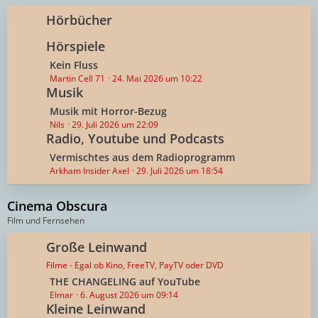
e
ä
i
Hörbücher
g
t
e
Hörspiele
r
ä
L
Kein Fluss
g
e
Martin Cell 71
24. Mai 2026 um 10:22
e
Musik
t
z
L
Musik mit Horror-Bezug
t
e
Nils
29. Juli 2026 um 22:09
e
Radio, Youtube und Podcasts
t
B
z
L
Vermischtes aus dem Radioprogramm
e
t
e
Arkham Insider Axel
29. Juli 2026 um 18:54
i
e
t
t
B
z
Cinema Obscura
r
e
t
Film und Fernsehen
ä
i
e
g
t
B
Große Leinwand
e
r
e
Filme - Egal ob Kino, FreeTV, PayTV oder DVD
ä
i
g
L
THE CHANGELING auf YouTube
t
e
e
Elmar
6. August 2026 um 09:14
r
Kleine Leinwand
t
ä