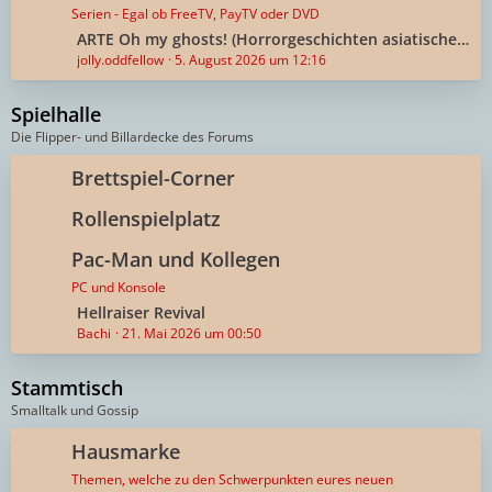
z
g
Serien - Egal ob FreeTV, PayTV oder DVD
t
e
L
ARTE Oh my ghosts! (Horrorgeschichten asiatischer Geister)
e
e
jolly.oddfellow
5. August 2026 um 12:16
B
t
e
z
Spielhalle
i
t
Die Flipper- und Billardecke des Forums
t
e
r
B
Brettspiel-Corner
ä
e
g
i
Rollenspielplatz
e
t
Pac-Man und Kollegen
r
ä
PC und Konsole
g
L
Hellraiser Revival
e
e
Bachi
21. Mai 2026 um 00:50
t
z
Stammtisch
t
Smalltalk und Gossip
e
B
Hausmarke
e
Themen, welche zu den Schwerpunkten eures neuen
i