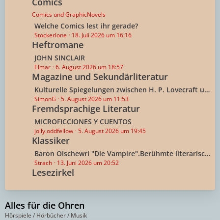
e
Comics
t
B
z
Comics und GraphicNovels
e
t
L
Welche Comics lest ihr gerade?
i
e
e
Stockerlone
18. Juli 2026 um 16:16
t
B
Heftromane
t
r
e
z
L
JOHN SINCLAIR
ä
i
t
e
Elmar
6. August 2026 um 18:57
g
t
e
Magazine und Sekundärliteratur
t
e
r
B
z
L
Kulturelle Spiegelungen zwischen H. P. Lovecraft und Deutschland
ä
e
t
e
SimonG
5. August 2026 um 11:53
g
i
e
Fremdsprachige Literatur
t
e
t
B
z
L
MICROFICCIONES Y CUENTOS
r
e
t
e
jolly.oddfellow
5. August 2026 um 19:45
ä
i
e
Klassiker
t
g
t
B
z
e
L
Baron Olschewri "Die Vampire".Berühmte literarische Mystifikation aus Russland.1912
r
e
t
e
Strach
13. Juni 2026 um 20:52
ä
i
e
Lesezirkel
t
g
t
B
z
e
r
e
t
ä
i
e
Alles für die Ohren
g
t
B
Hörspiele / Hörbücher / Musik
e
r