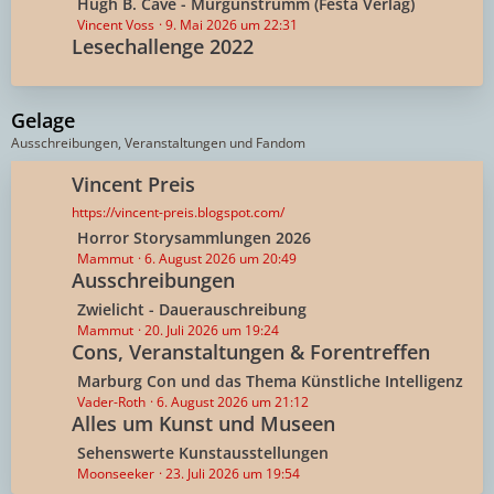
L
Hugh B. Cave - Murgunstrumm (Festa Verlag)
ä
e
Vincent Voss
9. Mai 2026 um 22:31
g
Lesechallenge 2022
t
e
z
t
e
Gelage
B
Ausschreibungen, Veranstaltungen und Fandom
e
i
Vincent Preis
t
https://vincent-preis.blogspot.com/
r
L
Horror Storysammlungen 2026
ä
e
Mammut
6. August 2026 um 20:49
g
Ausschreibungen
t
e
z
L
Zwielicht - Dauerauschreibung
t
e
Mammut
20. Juli 2026 um 19:24
e
Cons, Veranstaltungen & Forentreffen
t
B
z
L
Marburg Con und das Thema Künstliche Intelligenz
e
t
e
Vader-Roth
6. August 2026 um 21:12
i
e
Alles um Kunst und Museen
t
t
B
z
L
Sehenswerte Kunstausstellungen
r
e
t
e
Moonseeker
23. Juli 2026 um 19:54
ä
i
e