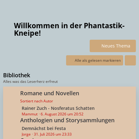
Willkommen in der Phantastik-
Kneipe!
Neues Thema
Alle als gelesen markieren
Bibliothek
Alles was das Leserherz erfreut
Romane und Novellen
Sortiert nach Autor
L
Rainer Zuch - Nosferatus Schatten
e
Mammut
6. August 2026 um 20:52
Anthologien und Storysammlungen
t
z
L
Demnächst bei Festa
t
e
Jorge
31. Juli 2026 um 23:33