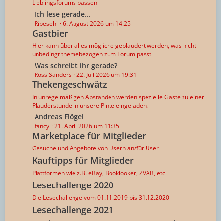
Lieblingsforums passen
t
L
Ich lese gerade...
r
e
Ribesehl
6. August 2026 um 14:25
ä
Gastbier
t
g
z
Hier kann über alles mögliche geplaudert werden, was nicht
e
t
unbedingt themebezogen zum Forum passt
e
L
Was schreibt ihr gerade?
B
e
Ross Sanders
22. Juli 2026 um 19:31
e
Thekengeschwätz
t
i
z
In unregelmäßigen Abständen werden spezielle Gäste zu einer
t
t
Plauderstunde in unsere Pinte eingeladen.
r
e
L
Andreas Flögel
ä
B
e
fancy
21. April 2026 um 11:35
g
e
Marketplace für Mitglieder
t
e
i
z
Gesuche und Angebote von Usern an/für User
t
t
Kauftipps für Mitglieder
r
e
Plattformen wie z.B. eBay, Booklooker, ZVAB, etc
ä
B
g
Lesechallenge 2020
e
e
i
Die Lesechallenge vom 01.11.2019 bis 31.12.2020
t
Lesechallenge 2021
r