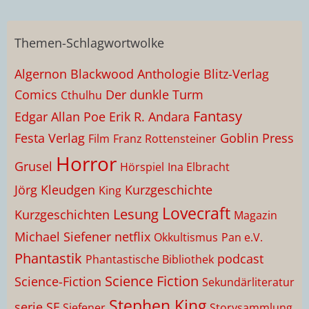
Themen-Schlagwortwolke
Algernon Blackwood
Anthologie
Blitz-Verlag
Comics
Der dunkle Turm
Cthulhu
Fantasy
Edgar Allan Poe
Erik R. Andara
Festa Verlag
Goblin Press
Film
Franz Rottensteiner
Horror
Grusel
Hörspiel
Ina Elbracht
Jörg Kleudgen
Kurzgeschichte
King
Lovecraft
Lesung
Kurzgeschichten
Magazin
Michael Siefener
netflix
Okkultismus
Pan e.V.
Phantastik
podcast
Phantastische Bibliothek
Science Fiction
Science-Fiction
Sekundärliteratur
Stephen King
serie
SF
Siefener
Storysammlung