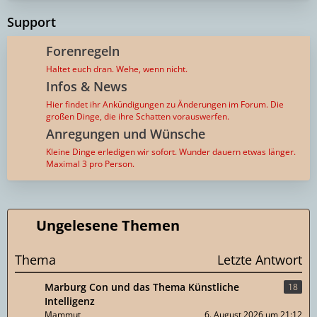
t
g
t
B
z
e
Support
r
e
t
ä
i
e
Forenregeln
g
t
B
e
r
Haltet euch dran. Wehe, wenn nicht.
e
ä
Infos & News
i
g
t
Hier findet ihr Ankündigungen zu Änderungen im Forum. Die
e
r
großen Dinge, die ihre Schatten vorauswerfen.
ä
Anregungen und Wünsche
g
Kleine Dinge erledigen wir sofort. Wunder dauern etwas länger.
e
Maximal 3 pro Person.
Ungelesene Themen
Thema
Letzte Antwort
Marburg Con und das Thema Künstliche
18
Intelligenz
Mammut
6. August 2026 um 21:12