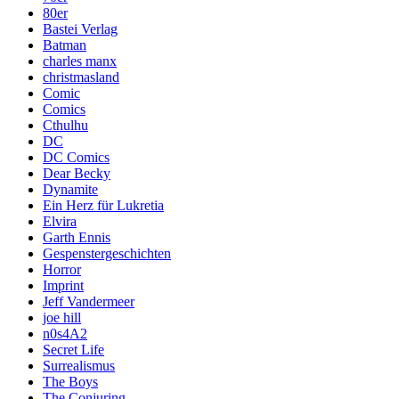
80er
Bastei Verlag
Batman
charles manx
christmasland
Comic
Comics
Cthulhu
DC
DC Comics
Dear Becky
Dynamite
Ein Herz für Lukretia
Elvira
Garth Ennis
Gespenstergeschichten
Horror
Imprint
Jeff Vandermeer
joe hill
n0s4A2
Secret Life
Surrealismus
The Boys
The Conjuring