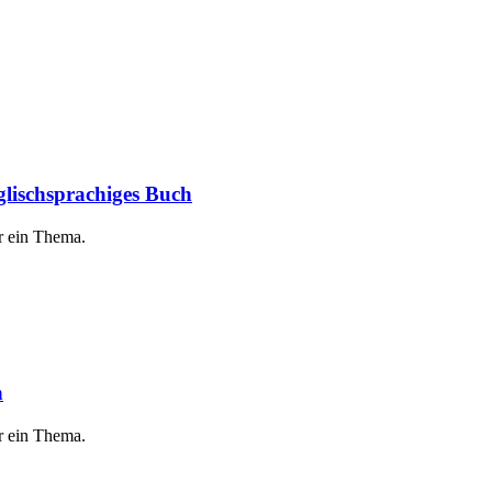
glischsprachiges Buch
r ein Thema.
n
r ein Thema.