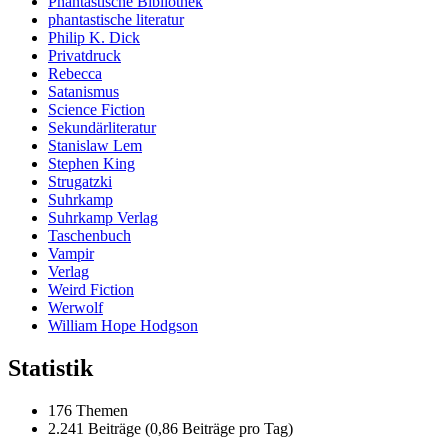
Phantastische Bibliothek
phantastische literatur
Philip K. Dick
Privatdruck
Rebecca
Satanismus
Science Fiction
Sekundärliteratur
Stanislaw Lem
Stephen King
Strugatzki
Suhrkamp
Suhrkamp Verlag
Taschenbuch
Vampir
Verlag
Weird Fiction
Werwolf
William Hope Hodgson
Statistik
176 Themen
2.241 Beiträge (0,86 Beiträge pro Tag)