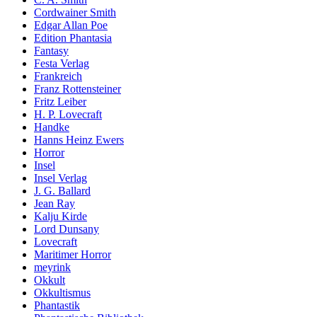
Cordwainer Smith
Edgar Allan Poe
Edition Phantasia
Fantasy
Festa Verlag
Frankreich
Franz Rottensteiner
Fritz Leiber
H. P. Lovecraft
Handke
Hanns Heinz Ewers
Horror
Insel
Insel Verlag
J. G. Ballard
Jean Ray
Kalju Kirde
Lord Dunsany
Lovecraft
Maritimer Horror
meyrink
Okkult
Okkultismus
Phantastik