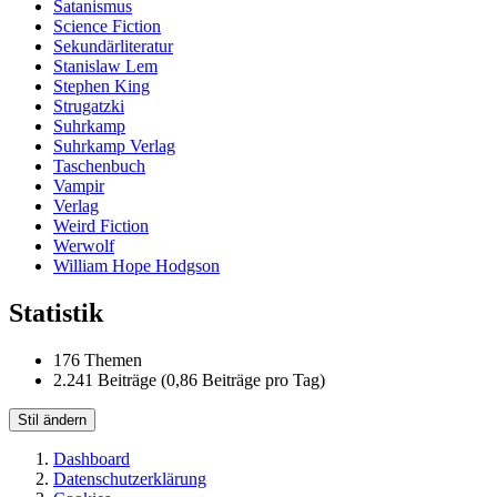
Satanismus
Science Fiction
Sekundärliteratur
Stanislaw Lem
Stephen King
Strugatzki
Suhrkamp
Suhrkamp Verlag
Taschenbuch
Vampir
Verlag
Weird Fiction
Werwolf
William Hope Hodgson
Statistik
176 Themen
2.241 Beiträge (0,86 Beiträge pro Tag)
Stil ändern
Dashboard
Datenschutzerklärung