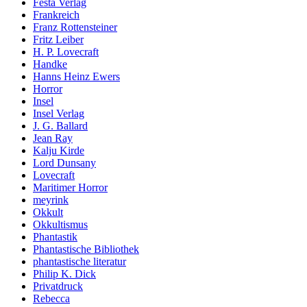
Festa Verlag
Frankreich
Franz Rottensteiner
Fritz Leiber
H. P. Lovecraft
Handke
Hanns Heinz Ewers
Horror
Insel
Insel Verlag
J. G. Ballard
Jean Ray
Kalju Kirde
Lord Dunsany
Lovecraft
Maritimer Horror
meyrink
Okkult
Okkultismus
Phantastik
Phantastische Bibliothek
phantastische literatur
Philip K. Dick
Privatdruck
Rebecca