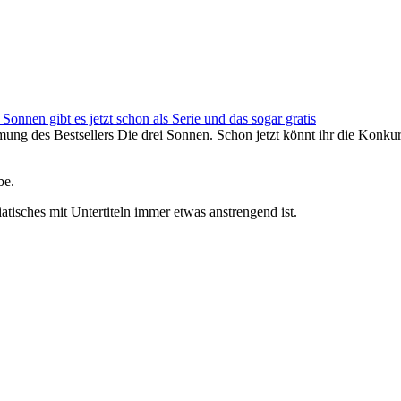
 Sonnen gibt es jetzt schon als Serie und das sogar gratis
rfilmung des Bestsellers Die drei Sonnen. Schon jetzt könnt ihr die Ko
be.
tisches mit Untertiteln immer etwas anstrengend ist.