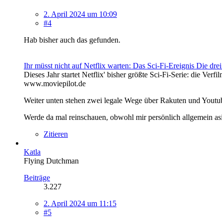
2. April 2024 um 10:09
#4
Hab bisher auch das gefunden.
Ihr müsst nicht auf Netflix warten: Das Sci-Fi-Ereignis Die drei
Dieses Jahr startet Netflix' bisher größte Sci-Fi-Serie: die Ve
www.moviepilot.de
Weiter unten stehen zwei legale Wege über Rakuten und Youtu
Werde da mal reinschauen, obwohl mir persönlich allgemein asia
Zitieren
Katla
Flying Dutchman
Beiträge
3.227
2. April 2024 um 11:15
#5