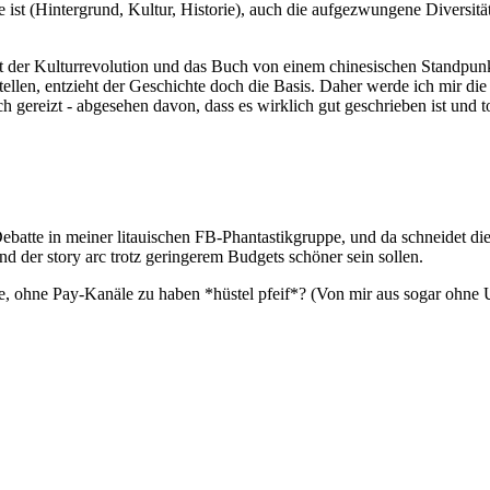
 ist (Hintergrund, Kultur, Historie), auch die aufgezwungene Diversität
mit der Kulturrevolution und das Buch von einem chinesischen Standpun
 stellen, entzieht der Geschichte doch die Basis. Daher werde ich mir d
h gereizt - abgesehen davon, dass es wirklich gut geschrieben ist und to
 Debatte in meiner litauischen FB-Phantastikgruppe, und da schneidet die
nd der story arc trotz geringerem Budgets schöner sein sollen.
ohne Pay-Kanäle zu haben *hüstel pfeif*? (Von mir aus sogar ohne Unte