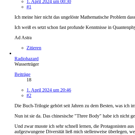
1. April 2024 um 00:30
#1
Ich meine hier nicht das ungelöste Mathematische Problem das
Ich weiß es setzt schon fast profunde Kenntnisse in Quantenph
Ad Astra
Zitieren
Radiohazard
Wasserträger
Beiträge
18
1. April 2024 um 20:46
#2
Die Buch-Trilogie gehört seit Jahren zu dem Besten, was ich i
Nun ist sie da. Das chinesische "Three Body" habe ich nicht 
Und zwar musste ich sehr schnell lernen, die Protagonisten aus
aufgezwungene Diversität ließ mich stellenweise überlegen, welc