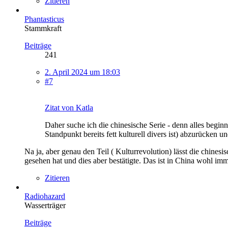
Zitieren
Phantasticus
Stammkraft
Beiträge
241
2. April 2024 um 18:03
#7
Zitat von Katla
Daher suche ich die chinesische Serie - denn alles begi
Standpunkt bereits fett kulturell divers ist) abzurücken u
Na ja, aber genau den Teil ( Kulturrevolution) lässt die chines
gesehen hat und dies aber bestätigte. Das ist in China wohl i
Zitieren
Radiohazard
Wasserträger
Beiträge