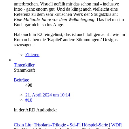
unterbrochen. Visuell gefällt mir das schon mal - inclusive
Intro - ganz enorm gut. Und da klingt auch vielleicht eine
Referenz zu dem sehr kritischen Werk der Strugatzkis an:
Eine Milliarde Jahre vor dem Weltuntergang
. Das fiel mir im
Buch gar nicht so ins Auge.
Hab auch in E2 reingelinst, das ist auch toll gemacht - wie im
Roman haben die 'Kapitel' andere Stimmungen / Designs
sozusagen.
Zitieren
Tintenkiller
Stammkraft
Beiträge
498
21. April 2024 um 10:14
#10
In der ARD Audiothek:
Cixin Liu: Trisolaris-Trilogie - Sci-Fi Hörspiel-Serie | WDR