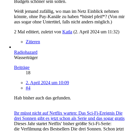
Budgets schöner sein sollen.
Weiß jemand zufällig, wo man im Netz Einblick nehmen
könnte, ohne Pay-Kanäle zu haben *hüstel pfeif*? (Von mir
aus sogar ohne Untertitel, falls nicht anders möglich.)
2 Mal editiert, zuletzt von
Katla
(
2. April 2024 um 11:32
)
Zitieren
Radiohazard
Wasserträger
Beiträge
18
2. April 2024 um 10:09
#4
Hab bisher auch das gefunden.
Ihr müsst nicht auf Netflix warten: Das Sci-Fi-Ereignis Die
drei Sonnen gibt es jetzt schon als Serie und das sogar gratis
Dieses Jahr startet Netflix' bisher größte Sci-Fi-Serie:
die Verfilmung des Bestsellers Die drei Sonnen. Schon jetzt