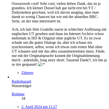
Ooooooooh cool! Sehr cool, vielen lieben Dank, das ist ja
grandios. Ich kleiner Dussel hab gar nicht erst bei YT /
Dailymotion geschaut, weil ich davon ausging, dass man
damit so wenig Chancen hat wie mit der aktuellen BBC-
Serie, an der man interessiert ist.
Ach, ich hab
Shin Godzilla
zuerst in schlechter Auflösung mit
englischen UT gesehen und dann im Internet Archive schon
mehrmals in HD & Original ohne jegliche UT. Es ist zwar
schade um die guten Dialoge da, aber ich schaue nix
synchronisiert, selbst, wenn ich etwas zum ersten Mal ohne
UT schauen und mir das alles zusammenreimen muss. Finde,
nur mit der Originalsprache kommt die Originalstimmung
durch - jedenfalls, long story short: Tausend Dank!!, ich bin ja
so irre gespannt!
Zitieren
Radiohazard
Wasserträger
Beiträge
18
2. April 2024 um 11:27