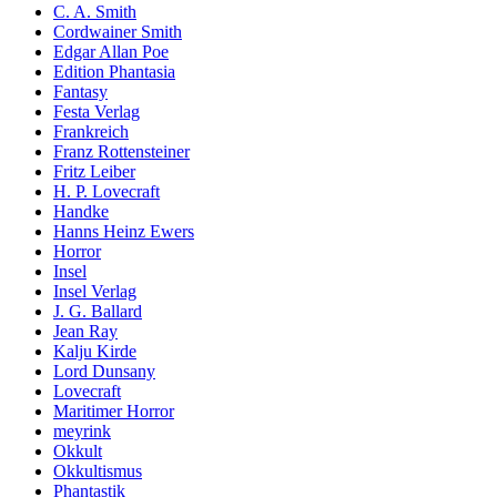
C. A. Smith
Cordwainer Smith
Edgar Allan Poe
Edition Phantasia
Fantasy
Festa Verlag
Frankreich
Franz Rottensteiner
Fritz Leiber
H. P. Lovecraft
Handke
Hanns Heinz Ewers
Horror
Insel
Insel Verlag
J. G. Ballard
Jean Ray
Kalju Kirde
Lord Dunsany
Lovecraft
Maritimer Horror
meyrink
Okkult
Okkultismus
Phantastik