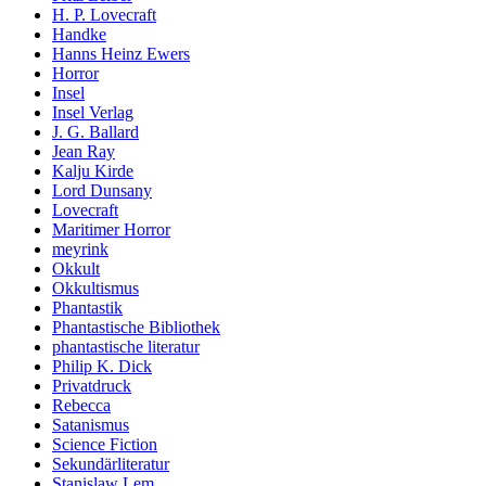
H. P. Lovecraft
Handke
Hanns Heinz Ewers
Horror
Insel
Insel Verlag
J. G. Ballard
Jean Ray
Kalju Kirde
Lord Dunsany
Lovecraft
Maritimer Horror
meyrink
Okkult
Okkultismus
Phantastik
Phantastische Bibliothek
phantastische literatur
Philip K. Dick
Privatdruck
Rebecca
Satanismus
Science Fiction
Sekundärliteratur
Stanislaw Lem