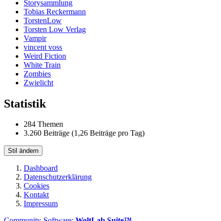
Storysammlung
Tobias Reckermann
TorstenLow
Torsten Low Verlag
Vampir
vincent voss
Weird Fiction
White Train
Zombies
Zwielicht
Statistik
284 Themen
3.260 Beiträge (1,26 Beiträge pro Tag)
Stil ändern
Dashboard
Datenschutzerklärung
Cookies
Kontakt
Impressum
Community-Software:
WoltLab Suite™