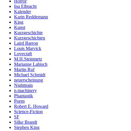
Horror
Ina Elbracht
Kalender
Karin Reddemann
King
Kunst
Kurzgeschichte
Kurzgeschichten
Laird Barron
Louis Marvick
Lovecraft
M.H.Steinmetz
Marianne Labisch
Martin Ruf
Michael Schmidt
neuerscheinung
Nighttrain
p.machinery
Phantastik
Poem
Robert E. Howard
Science-Fiction
SF
Silke Brandt
Stephen King