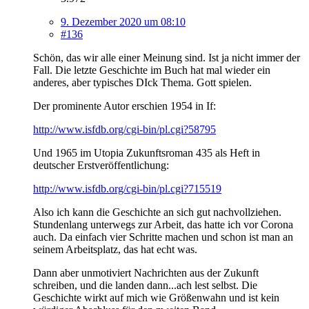
9. Dezember 2020 um 08:10
#136
Schön, das wir alle einer Meinung sind. Ist ja nicht immer der
Fall. Die letzte Geschichte im Buch hat mal wieder ein
anderes, aber typisches DIck Thema. Gott spielen.
Der prominente Autor erschien 1954 in If:
http://www.isfdb.org/cgi-bin/pl.cgi?58795
Und 1965 im Utopia Zukunftsroman 435 als Heft in
deutscher Erstveröffentlichung:
http://www.isfdb.org/cgi-bin/pl.cgi?715519
Also ich kann die Geschichte an sich gut nachvollziehen.
Stundenlang unterwegs zur Arbeit, das hatte ich vor Corona
auch. Da einfach vier Schritte machen und schon ist man an
seinem Arbeitsplatz, das hat echt was.
Dann aber unmotiviert Nachrichten aus der Zukunft
schreiben, und die landen dann...ach lest selbst. Die
Geschichte wirkt auf mich wie Größenwahn und ist kein