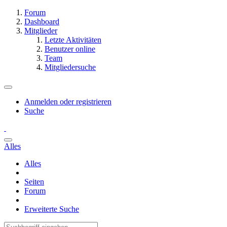
Forum
Dashboard
Mitglieder
Letzte Aktivitäten
Benutzer online
Team
Mitgliedersuche
Anmelden oder registrieren
Suche
Alles
Alles
Seiten
Forum
Erweiterte Suche