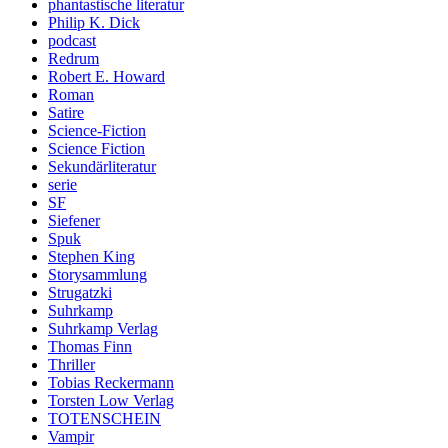
phantastische literatur
Philip K. Dick
podcast
Redrum
Robert E. Howard
Roman
Satire
Science-Fiction
Science Fiction
Sekundärliteratur
serie
SF
Siefener
Spuk
Stephen King
Storysammlung
Strugatzki
Suhrkamp
Suhrkamp Verlag
Thomas Finn
Thriller
Tobias Reckermann
Torsten Low Verlag
TOTENSCHEIN
Vampir