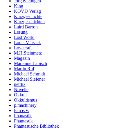
Jörg Kleudgen
King
KOVD Verlag
Kurzgeschichte
Kurzgeschichten
Laird Barron
Lesung
Lost World
Louis Marvick
Lovecraft
M.H.Steinmetz
Magazin
Marianne Labisch
Martin Ruf
Michael Schmidt
Michael Siefener
netflix
Novelle
Okkult
Okkultismus
p.machinery
Pan e.V.
Phanastik
Phantastik
Phantastische Bibliothek