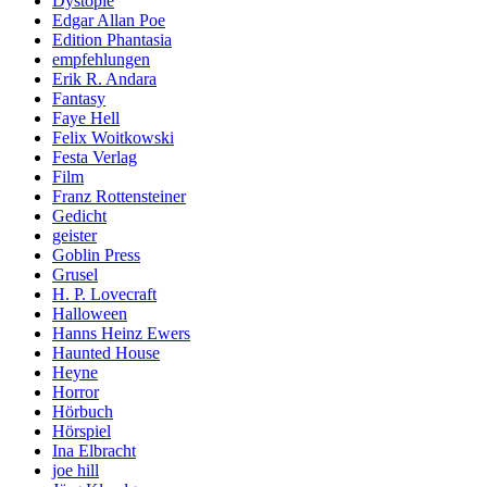
Dystopie
Edgar Allan Poe
Edition Phantasia
empfehlungen
Erik R. Andara
Fantasy
Faye Hell
Felix Woitkowski
Festa Verlag
Film
Franz Rottensteiner
Gedicht
geister
Goblin Press
Grusel
H. P. Lovecraft
Halloween
Hanns Heinz Ewers
Haunted House
Heyne
Horror
Hörbuch
Hörspiel
Ina Elbracht
joe hill