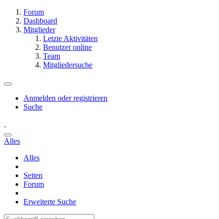
Forum
Dashboard
Mitglieder
Letzte Aktivitäten
Benutzer online
Team
Mitgliedersuche
Anmelden oder registrieren
Suche
Alles
Alles
Seiten
Forum
Erweiterte Suche