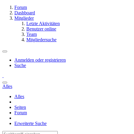
Forum
Dashboard
Mitglieder
Letzte Aktivitäten
Benutzer online
Team
Mitgliedersuche
Anmelden oder registrieren
Suche
Alles
Alles
Seiten
Forum
Erweiterte Suche