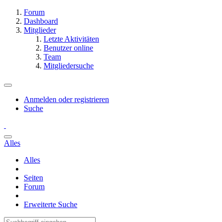
Forum
Dashboard
Mitglieder
Letzte Aktivitäten
Benutzer online
Team
Mitgliedersuche
Anmelden oder registrieren
Suche
Alles
Alles
Seiten
Forum
Erweiterte Suche