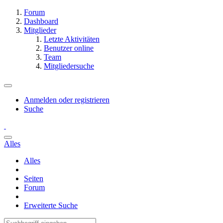
Forum
Dashboard
Mitglieder
Letzte Aktivitäten
Benutzer online
Team
Mitgliedersuche
Anmelden oder registrieren
Suche
Alles
Alles
Seiten
Forum
Erweiterte Suche