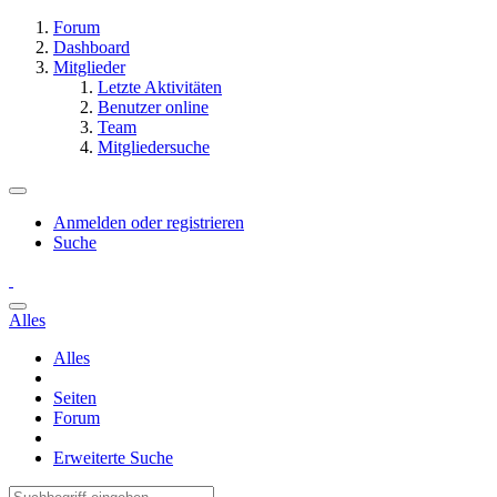
Forum
Dashboard
Mitglieder
Letzte Aktivitäten
Benutzer online
Team
Mitgliedersuche
Anmelden oder registrieren
Suche
Alles
Alles
Seiten
Forum
Erweiterte Suche