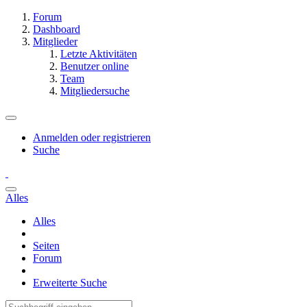
Forum
Dashboard
Mitglieder
Letzte Aktivitäten
Benutzer online
Team
Mitgliedersuche
Anmelden oder registrieren
Suche
Alles
Alles
Seiten
Forum
Erweiterte Suche