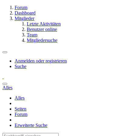
Forum
Dashboard
Mitglieder
Letzte Aktivitäten
Benutzer online
Team
Mitgliedersuche
Anmelden oder registrieren
Suche
Alles
Alles
Seiten
Forum
Erweiterte Suche