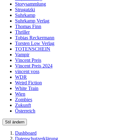
Storysammlung
Strugatzki
Suhrkamp
Suhrkamp Verlag
Thomas Finn
Thriller
Tobias Reckermann
Torsten Low Verlag
TOTENSCHEIN
Vampir
Vincent Preis
Vincent Preis 2024
vincent voss
WDR
Weird Fiction
White Train
Wien
Zombies
Zukunft
Österreich
Stil ändern
Dashboard
Datenschutzerklärung