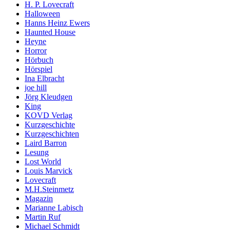
H. P. Lovecraft
Halloween
Hanns Heinz Ewers
Haunted House
Heyne
Horror
Hörbuch
Hörspiel
Ina Elbracht
joe hill
Jörg Kleudgen
King
KOVD Verlag
Kurzgeschichte
Kurzgeschichten
Laird Barron
Lesung
Lost World
Louis Marvick
Lovecraft
M.H.Steinmetz
Magazin
Marianne Labisch
Martin Ruf
Michael Schmidt