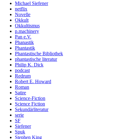
Michael Siefener
netflix
Novelle
Okkult
Okkultismus
p.machinery
Pan e.V.
Phanastik
Phantastik
Phantastische Bibliothek
phantastische literatur
Philip K. Dick
podcast
Redrum
Robert E. Howard
Roman
Satire
Science-Fiction
Science Fiction
Sekundärliteratur
serie
SF
Siefener
Spuk
Stephen King