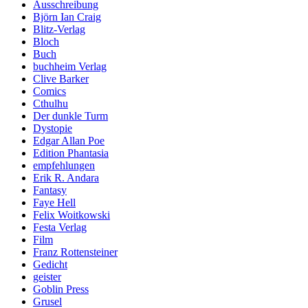
Ausschreibung
Björn Ian Craig
Blitz-Verlag
Bloch
Buch
buchheim Verlag
Clive Barker
Comics
Cthulhu
Der dunkle Turm
Dystopie
Edgar Allan Poe
Edition Phantasia
empfehlungen
Erik R. Andara
Fantasy
Faye Hell
Felix Woitkowski
Festa Verlag
Film
Franz Rottensteiner
Gedicht
geister
Goblin Press
Grusel