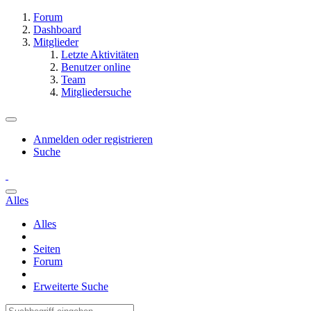
Forum
Dashboard
Mitglieder
Letzte Aktivitäten
Benutzer online
Team
Mitgliedersuche
Anmelden oder registrieren
Suche
Alles
Alles
Seiten
Forum
Erweiterte Suche