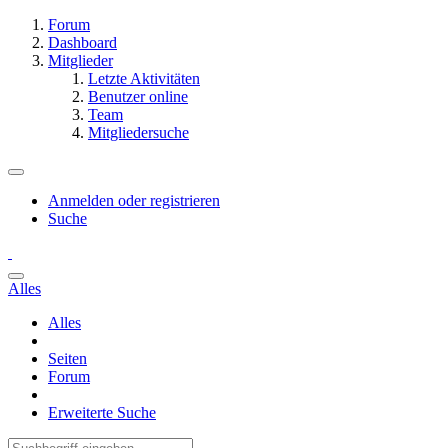
Forum
Dashboard
Mitglieder
Letzte Aktivitäten
Benutzer online
Team
Mitgliedersuche
Anmelden oder registrieren
Suche
Alles
Alles
Seiten
Forum
Erweiterte Suche