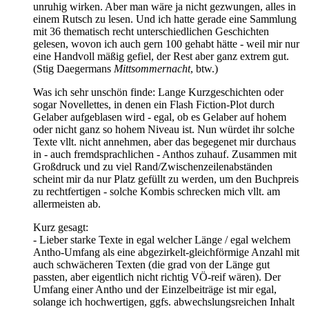
unruhig wirken. Aber man wäre ja nicht gezwungen, alles in
einem Rutsch zu lesen. Und ich hatte gerade eine Sammlung
mit 36 thematisch recht unterschiedlichen Geschichten
gelesen, wovon ich auch gern 100 gehabt hätte - weil mir nur
eine Handvoll mäßig gefiel, der Rest aber ganz extrem gut.
(Stig Daegermans
Mittsommernacht
, btw.)
Was ich sehr unschön finde: Lange Kurzgeschichten oder
sogar Novellettes, in denen ein Flash Fiction-Plot durch
Gelaber aufgeblasen wird - egal, ob es Gelaber auf hohem
oder nicht ganz so hohem Niveau ist. Nun würdet ihr solche
Texte vllt. nicht annehmen, aber das begegenet mir durchaus
in - auch fremdsprachlichen - Anthos zuhauf. Zusammen mit
Großdruck und zu viel Rand/Zwischenzeilenabständen
scheint mir da nur Platz gefüllt zu werden, um den Buchpreis
zu rechtfertigen - solche Kombis schrecken mich vllt. am
allermeisten ab.
Kurz gesagt:
- Lieber starke Texte in egal welcher Länge / egal welchem
Antho-Umfang als eine abgezirkelt-gleichförmige Anzahl mit
auch schwächeren Texten (die grad von der Länge gut
passten, aber eigentlich nicht richtig VÖ-reif wären). Der
Umfang einer Antho und der Einzelbeiträge ist mir egal,
solange ich hochwertigen, ggfs. abwechslungsreichen Inhalt