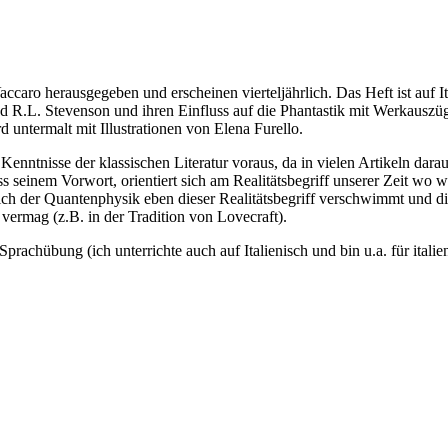
aro herausgegeben und erscheinen vierteljährlich. Das Heft ist auf Ita
.L. Stevenson und ihren Einfluss auf die Phantastik mit Werkauszügen
 untermalt mit Illustrationen von Elena Furello.
ch Kenntnisse der klassischen Literatur voraus, da in vielen Artikeln da
s seinem Vorwort, orientiert sich am Realitätsbegriff unserer Zeit wo w
h der Quantenphysik eben dieser Realitätsbegriff verschwimmt und die Ph
vermag (z.B. in der Tradition von Lovecraft).
s Sprachübung (ich unterrichte auch auf Italienisch und bin u.a. für ital