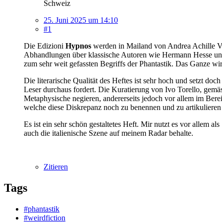
Schweiz
25. Juni 2025 um 14:10
#1
Die Edizioni
Hypnos
werden in Mailand von Andrea Achille Vacc
Abhandlungen über klassische Autoren wie Hermann Hesse und R
zum sehr weit gefassten Begriffs der Phantastik. Das Ganze wird
Die literarische Qualität des Heftes ist sehr hoch und setzt do
Leser durchaus fordert. Die Kuratierung von Ivo Torello, gemäs
Metaphysische negieren, andererseits jedoch vor allem im Bereic
welche diese Diskrepanz noch zu benennen und zu artikulieren 
Es ist ein sehr schön gestaltetes Heft. Mir nutzt es vor allem al
auch die italienische Szene auf meinem Radar behalte.
Zitieren
Tags
#phantastik
#weirdfiction