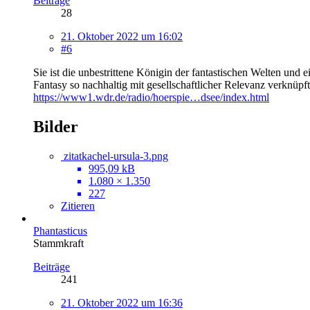
Beiträge
28
21. Oktober 2022 um 16:02
#6
Sie ist die unbestrittene Königin der fantastischen Welten und 
Fantasy so nachhaltig mit gesellschaftlicher Relevanz verknüp
https://www1.wdr.de/radio/hoerspie…dsee/index.html
Bilder
zitatkachel-ursula-3.png
995,09 kB
1.080 × 1.350
227
Zitieren
Phantasticus
Stammkraft
Beiträge
241
21. Oktober 2022 um 16:36