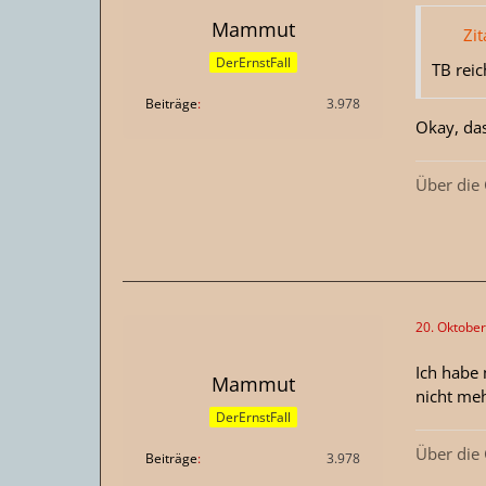
Mammut
Zit
DerErnstFall
TB reic
Beiträge
3.978
Okay, das
Über die
20. Oktobe
Ich habe 
Mammut
nicht meh
DerErnstFall
Über die
Beiträge
3.978