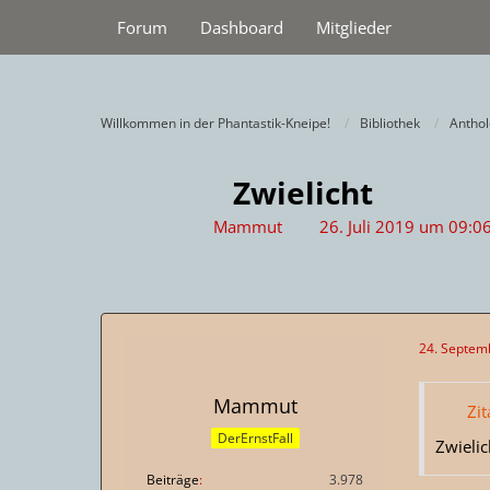
Forum
Dashboard
Mitglieder
Willkommen in der Phantastik-Kneipe!
Bibliothek
Antho
Zwielicht
Mammut
26. Juli 2019 um 09:0
24. Septem
Mammut
Zit
DerErnstFall
Zwielic
Beiträge
3.978