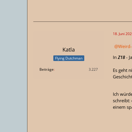
18. Juni 20
Weird-
Katla
In
Z18
- J
Flying Dutchman
Beiträge
3.227
Es geht n
Geschicht
Ich würd
schreibt
einem sp