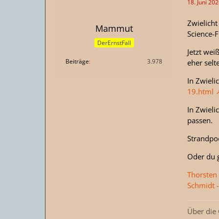
18. Juni 20
Zwielicht
Mammut
Science-F
DerErnstFall
Jetzt wei
Beiträge
3.978
eher sel
In Zwieli
19.html
In Zwieli
passen.
Strandpo
Oder du g
Thorsten 
Schmidt 
Über die