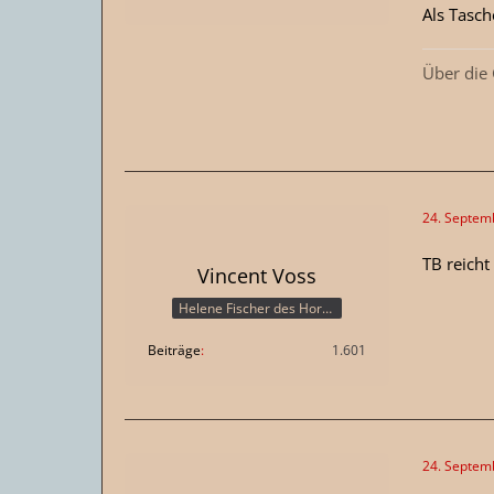
Als Tasc
Über die
24. Septem
TB reicht
Vincent Voss
Helene Fischer des Horrors
Beiträge
1.601
24. Septem