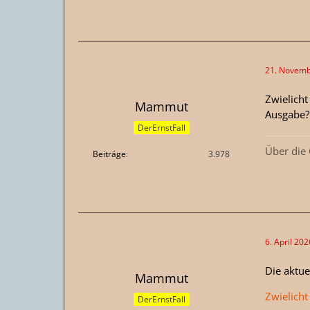
21. Novemb
Zwielicht
Mammut
Ausgabe?
DerErnstFall
Über die
Beiträge
3.978
6. April 20
Die aktue
Mammut
Zwielicht
DerErnstFall