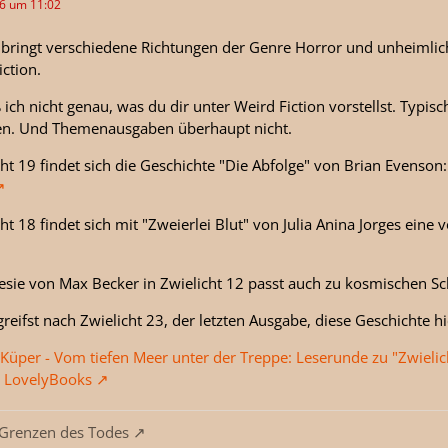
26 um 11:02
 bringt verschiedene Richtungen der Genre Horror und unheimlich
iction.
ß ich nicht genau, was du dir unter Weird Fiction vorstellst. Typi
ten. Und Themenausgaben überhaupt nicht.
cht 19 findet sich die Geschichte "Die Abfolge" von Brian Evenson
cht 18 findet sich mit "Zweierlei Blut" von Julia Anina Jorges eine v
esie von Max Becker in Zwielicht 12 passt auch zu kosmischen S
reifst nach Zwielicht 23, der letzten Ausgabe, diese Geschichte h
Küper - Vom tiefen Meer unter der Treppe: Leserunde zu "Zwieli
- LovelyBooks
 Grenzen des Todes