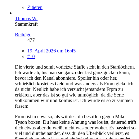
Zitieren
Thomas W.
Stammkraft
Beiträge
477
19. April 2026 um 16:45
#10
Die vierte und somit vorletzte Staffe steht in den Startlöchern.
Ich warte ab, bis man sie ganz oder fast ganz gucken kann,
bevor ich den Kanal abonniere. Spoiler hin oder her,
schließlich kostet es Geld und was anders als From gicke ich
da nicht. Neulich habe ich versucht jemandem Frpm zu
erklären, aber das ist so gut wie unmöglich, da die Serie
vollkommen wirr und konfus ist. Ich würde es so zusammen
fassen:
From ist in etwa so, als würdest du besoffen gegen Mike
Tyson boxen. Du hast keine Ahnung was los ist, dauernd trifft
dich etwas aber du weißt nicht was oder woher. Es passiert so
viel und durcheinander, dass du den Überblick verlierst, es
über dich ergehen lässt und einfach abwartest, wie es endet.