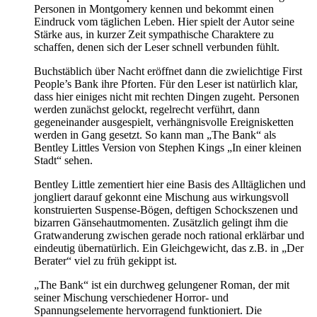
Personen in Montgomery kennen und bekommt einen
Eindruck vom täglichen Leben. Hier spielt der Autor seine
Stärke aus, in kurzer Zeit sympathische Charaktere zu
schaffen, denen sich der Leser schnell verbunden fühlt.
Buchstäblich über Nacht eröffnet dann die zwielichtige First
People’s Bank ihre Pforten. Für den Leser ist natürlich klar,
dass hier einiges nicht mit rechten Dingen zugeht. Personen
werden zunächst gelockt, regelrecht verführt, dann
gegeneinander ausgespielt, verhängnisvolle Ereignisketten
werden in Gang gesetzt. So kann man „The Bank“ als
Bentley Littles Version von Stephen Kings „In einer kleinen
Stadt“ sehen.
Bentley Little zementiert hier eine Basis des Alltäglichen und
jongliert darauf gekonnt eine Mischung aus wirkungsvoll
konstruierten Suspense-Bögen, deftigen Schockszenen und
bizarren Gänsehautmomenten. Zusätzlich gelingt ihm die
Gratwanderung zwischen gerade noch rational erklärbar und
eindeutig übernatürlich. Ein Gleichgewicht, das z.B. in „Der
Berater“ viel zu früh gekippt ist.
„The Bank“ ist ein durchweg gelungener Roman, der mit
seiner Mischung verschiedener Horror- und
Spannungselemente hervorragend funktioniert. Die