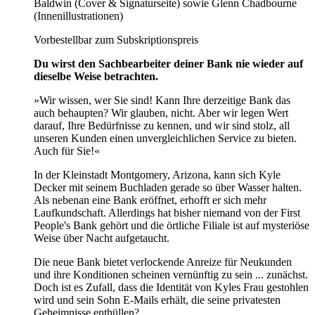
Baldwin (Cover & Signaturseite) sowie Glenn Chadbourne
(Innenillustrationen)
Vorbestellbar zum Subskriptionspreis
Du wirst den Sachbearbeiter deiner Bank nie wieder auf
dieselbe Weise betrachten.
»Wir wissen, wer Sie sind! Kann Ihre derzeitige Bank das
auch behaupten? Wir glauben, nicht. Aber wir legen Wert
darauf, Ihre Bedürfnisse zu kennen, und wir sind stolz, all
unseren Kunden einen unvergleichlichen Service zu bieten.
Auch für Sie!«
In der Kleinstadt Montgomery, Arizona, kann sich Kyle
Decker mit seinem Buchladen gerade so über Wasser halten.
Als nebenan eine Bank eröffnet, erhofft er sich mehr
Laufkundschaft. Allerdings hat bisher niemand von der First
People's Bank gehört und die örtliche Filiale ist auf mysteriöse
Weise über Nacht aufgetaucht.
Die neue Bank bietet verlockende Anreize für Neukunden
und ihre Konditionen scheinen vernünftig zu sein ... zunächst.
Doch ist es Zufall, dass die Identität von Kyles Frau gestohlen
wird und sein Sohn E-Mails erhält, die seine privatesten
Geheimnisse enthüllen?