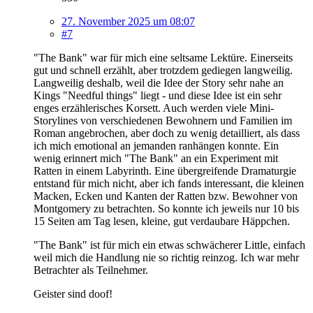
27. November 2025 um 08:07
#7
"The Bank" war für mich eine seltsame Lektüre. Einerseits
gut und schnell erzählt, aber trotzdem gediegen langweilig.
Langweilig deshalb, weil die Idee der Story sehr nahe an
Kings "Needful things" liegt - und diese Idee ist ein sehr
enges erzählerisches Korsett. Auch werden viele Mini-
Storylines von verschiedenen Bewohnern und Familien im
Roman angebrochen, aber doch zu wenig detailliert, als dass
ich mich emotional an jemanden ranhängen konnte. Ein
wenig erinnert mich "The Bank" an ein Experiment mit
Ratten in einem Labyrinth. Eine übergreifende Dramaturgie
entstand für mich nicht, aber ich fands interessant, die kleinen
Macken, Ecken und Kanten der Ratten bzw. Bewohner von
Montgomery zu betrachten. So konnte ich jeweils nur 10 bis
15 Seiten am Tag lesen, kleine, gut verdaubare Häppchen.
"The Bank" ist für mich ein etwas schwächerer Little, einfach
weil mich die Handlung nie so richtig reinzog. Ich war mehr
Betrachter als Teilnehmer.
Geister sind doof!