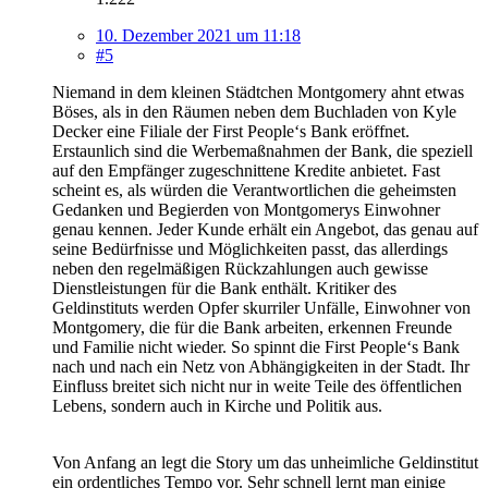
10. Dezember 2021 um 11:18
#5
Niemand in dem kleinen Städtchen Montgomery ahnt etwas
Böses, als in den Räumen neben dem Buchladen von Kyle
Decker eine Filiale der First People‘s Bank eröffnet.
Erstaunlich sind die Werbemaßnahmen der Bank, die speziell
auf den Empfänger zugeschnittene Kredite anbietet. Fast
scheint es, als würden die Verantwortlichen die geheimsten
Gedanken und Begierden von Montgomerys Einwohner
genau kennen. Jeder Kunde erhält ein Angebot, das genau auf
seine Bedürfnisse und Möglichkeiten passt, das allerdings
neben den regelmäßigen Rückzahlungen auch gewisse
Dienstleistungen für die Bank enthält. Kritiker des
Geldinstituts werden Opfer skurriler Unfälle, Einwohner von
Montgomery, die für die Bank arbeiten, erkennen Freunde
und Familie nicht wieder. So spinnt die First People‘s Bank
nach und nach ein Netz von Abhängigkeiten in der Stadt. Ihr
Einfluss breitet sich nicht nur in weite Teile des öffentlichen
Lebens, sondern auch in Kirche und Politik aus.
Von Anfang an legt die Story um das unheimliche Geldinstitut
ein ordentliches Tempo vor. Sehr schnell lernt man einige