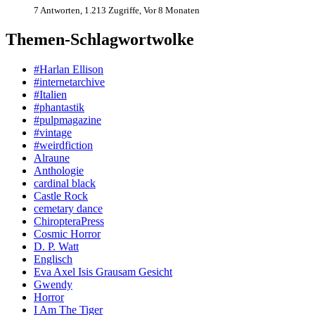
7 Antworten, 1.213 Zugriffe, Vor 8 Monaten
Themen-Schlagwortwolke
#Harlan Ellison
#internetarchive
#Italien
#phantastik
#pulpmagazine
#vintage
#weirdfiction
Alraune
Anthologie
cardinal black
Castle Rock
cemetary dance
ChiropteraPress
Cosmic Horror
D. P. Watt
Englisch
Eva Axel Isis Grausam Gesicht
Gwendy
Horror
I Am The Tiger