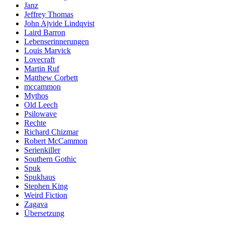
Janz
Jeffrey Thomas
John Ajvide Lindqvist
Laird Barron
Lebenserinnerungen
Louis Marvick
Lovecraft
Martin Ruf
Matthew Corbett
mccammon
Mythos
Old Leech
Psilowave
Rechte
Richard Chizmar
Robert McCammon
Serienkiller
Southern Gothic
Spuk
Spukhaus
Stephen King
Weird Fiction
Zagava
Übersetzung