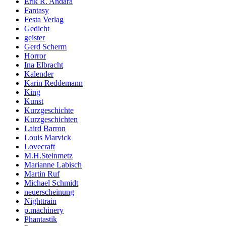
Erik R. Andara
Fantasy
Festa Verlag
Gedicht
geister
Gerd Scherm
Horror
Ina Elbracht
Kalender
Karin Reddemann
King
Kunst
Kurzgeschichte
Kurzgeschichten
Laird Barron
Louis Marvick
Lovecraft
M.H.Steinmetz
Marianne Labisch
Martin Ruf
Michael Schmidt
neuerscheinung
Nighttrain
p.machinery
Phantastik