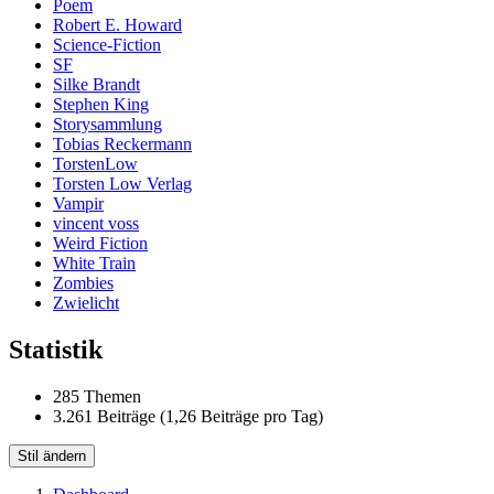
Poem
Robert E. Howard
Science-Fiction
SF
Silke Brandt
Stephen King
Storysammlung
Tobias Reckermann
TorstenLow
Torsten Low Verlag
Vampir
vincent voss
Weird Fiction
White Train
Zombies
Zwielicht
Statistik
285 Themen
3.261 Beiträge (1,26 Beiträge pro Tag)
Stil ändern